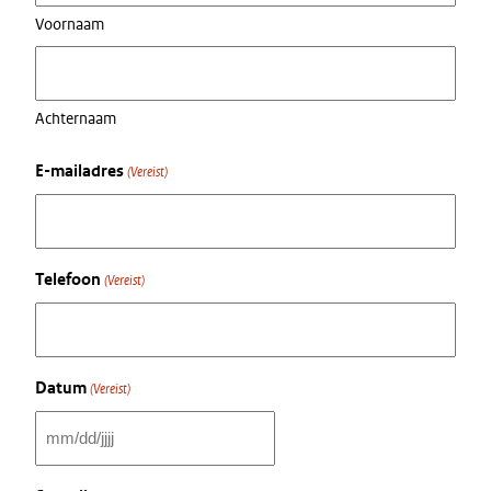
Voornaam
Achternaam
E-mailadres
(Vereist)
Telefoon
(Vereist)
Datum
(Vereist)
MM
slash