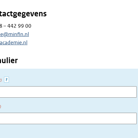
tactgegevens
88 – 442 99 00
ie@minfin.nl
academie.nl
ulier
?
t)
)