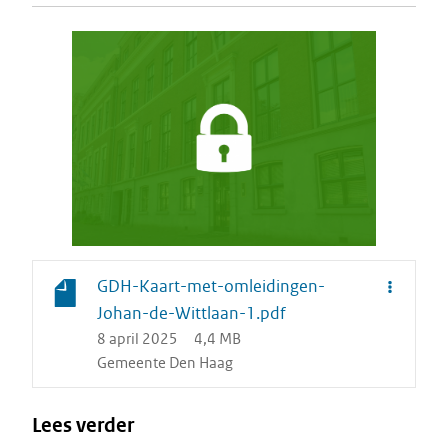
GDH-Kaart-met-omleidingen-
Johan-de-Wittlaan-1.pdf
8 april 2025
4,4 MB
Gemeente Den Haag
Lees verder