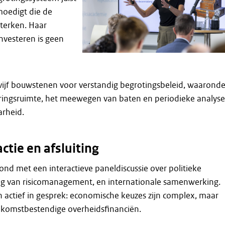
moedigt die de
terken. Haar
nvesteren is geen
jf bouwstenen voor verstandig begrotingsbeleid, waaronde
eringsruimte, het meewegen van baten en periodieke analyse
rheid.
actie en afsluiting
nd met een interactieve paneldiscussie over politieke
ang van risicomanagement, en internationale samenwerking.
actief in gesprek: economische keuzes zijn complex, maar
oekomstbestendige overheidsfinanciën.