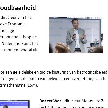
 houdbaarheid
, directeur van het
lieke Economie,
 huidige
et houdbaar is op de
or Nederland komt het
 dit moment vooral uit
or een geleidelijke en tijdige bijsturing van begrotingsbeleid
 brengen van de baten van beleid, en een verbetering van he
eitsmechanisme (ESM).
Bas ter Weel
, directeur Monetaire Za
bij DNB, zoomde in op het risico van