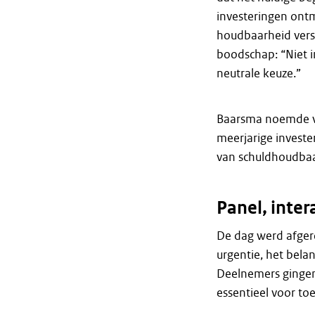
investeringen ont
houdbaarheid vers
boodschap: “Niet i
neutrale keuze.”
Baarsma noemde vi
meerjarige invest
van schuldhoudbaa
Panel, inter
De dag werd afgero
urgentie, het bel
Deelnemers gingen 
essentieel voor t