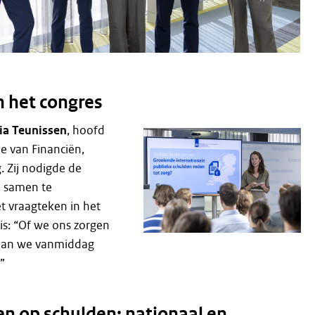
 het congres
ia Teunissen
, hoofd
ie van Financiën,
 Zij nodigde de
 samen te
t vraagteken in het
is: “Of we ons zorgen
aan we vanmiddag
”
en op schulden: nationaal en