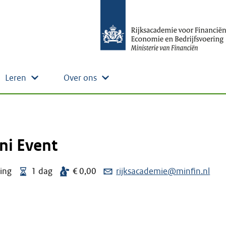
Leren
Over ons
ni Event
ning
1 dag
€ 0,00
rijksacademie@minfin.nl