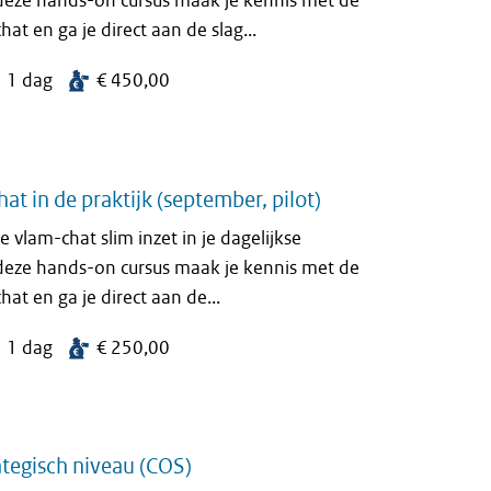
eze hands-on cursus maak je kennis met de
t en ga je direct aan de slag...
1 dag
€ 450,00
t in de praktijk (september, pilot)
 vlam-chat slim inzet in je dagelijkse
eze hands-on cursus maak je kennis met de
t en ga je direct aan de...
1 dag
€ 250,00
egisch niveau (COS)