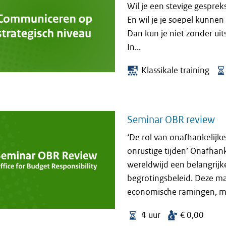
Wil je een stevige gespre
En wil je je soepel kunnen
Dan kun je niet zonder u
In...
Klassikale training
Seminar OBR review
‘De rol van onafhankelijk
onrustige tijden’ Onafhan
wereldwijd een belangrijk
begrotingsbeleid. Deze m
economische ramingen, m
4 uur
€ 0,00