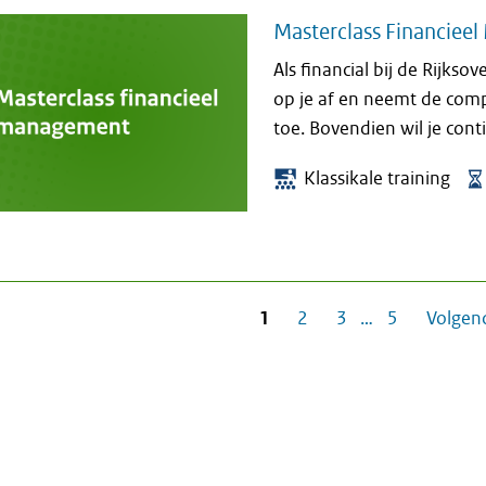
Masterclass Financie
Als financial bij de Rijks
op je af en neemt de com
toe. Bovendien wil je cont
Klassikale training
1
2
3
…
5
Volgen