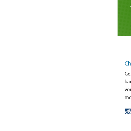
Ch
Ge
ka
vo
moe