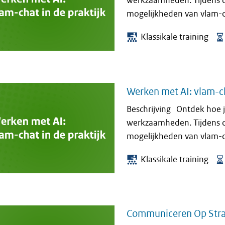
werkzaamheden. Tijdens d
mogelijkheden van vlam-cha
Klassikale training
Werken met AI: vlam-cha
Beschrijving Ontdek hoe je
werkzaamheden. Tijdens d
mogelijkheden van vlam-cha
Klassikale training
Communiceren Op Strat