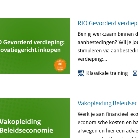
RIO Gevorderd verdiepi
Ben jij werkzaam binnen d
aanbestedingen? Wil je jo
stimuleren via aanbestedi
verdieping:...
Klassikale training
Vakopleiding Beleidse
Werk je aan financieel-ec
economische kosten en bat
afwegen en hier een advie