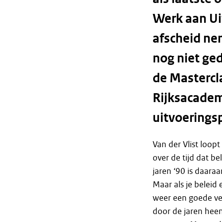
Werk aan Ui
afscheid ne
nog niet ge
de Mastercl
Rijksacademi
uitvoerings
Van der Vlist loopt
over de tijd dat b
jaren ‘90 is daara
Maar als je beleid
weer een goede verb
door de jaren hee