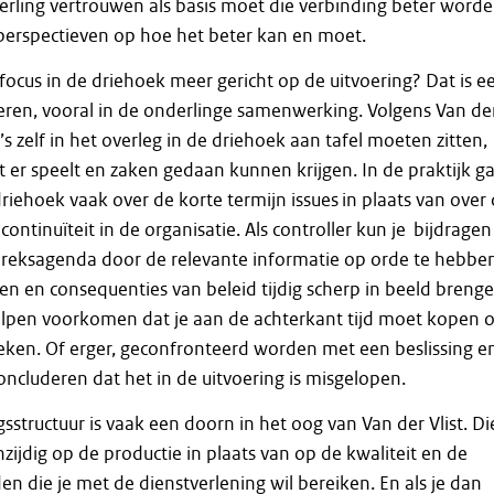
rling vertrouwen als basis moet die verbinding beter worde
perspectieven op hoe het beter kan en moet.
focus in de driehoek meer gericht op de uitvoering? Dat is e
eren, vooral in de onderlinge samenwerking. Volgens Van de
s zelf in het overleg in de driehoek aan tafel moeten zitten,
 er speelt en zaken gedaan kunnen krijgen. In de praktijk g
driehoek vaak over de korte termijn issues in plaats van over
continuïteit in de organisatie. Als controller kun je bijdragen
reksagenda door de relevante informatie op orde te hebbe
en en consequenties van beleid tijdig scherp in beeld brenge
lpen voorkomen dat je aan de achterkant tijd moet kopen 
zoeken. Of erger, geconfronteerd worden met een beslissing e
ncluderen dat het in de uitvoering is misgelopen.
sstructuur is vaak een doorn in het oog van Van der Vlist. Di
nzijdig op de productie in plaats van op de kwaliteit en de
en die je met de dienstverlening wil bereiken. En als je dan