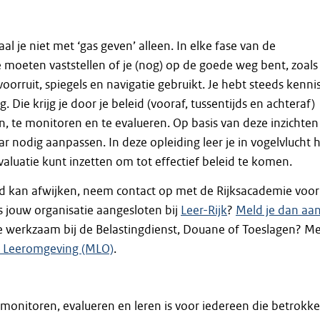
l je niet met ‘gas geven’ alleen. In elke fase van de
je moeten vaststellen of je (nog) op de goede weg bent, zoals
voorruit, spiegels en navigatie gebruikt. Je hebt steeds kenni
. Die krijg je door je beleid (vooraf, tussentijds en achteraf)
 te monitoren en te evalueren. Op basis van deze inzichten
ar nodig aanpassen. In deze opleiding leer je in vogelvlucht 
valuatie kunt inzetten om tot effectief beleid te komen.
d kan afwijken, neem contact op met de Rijksacademie voor
Is jouw organisatie aangesloten bij
Leer-Rijk
?
Meld je dan aa
je werkzaam bij de Belastingdienst, Douane of Toeslagen? M
n Leeromgeving (MLO)
.
 monitoren, evalueren en leren is voor iedereen die betrokk