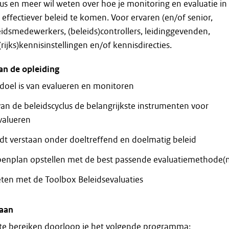
clus en meer wil weten over hoe je monitoring en evaluatie in
 effectiever beleid te komen. Voor ervaren (en/of senior,
idsmedewerkers, (beleids)controllers, leidinggevenden,
ijks)kennisinstellingen en/of kennisdirecties.
an de opleiding
 doel is van evalueren en monitoren
van de beleidscyclus de belangrijkste instrumenten voor
valueren
dt verstaan onder doeltreffend en doelmatig beleid
penplan opstellen met de best passende evaluatiemethode(
oeten met de Toolbox Beleidsevaluaties
 aan
te bereiken doorloop je het volgende programma: