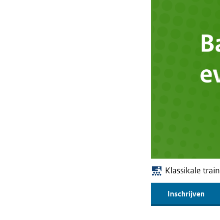
Klassikale trai
Inschrijven