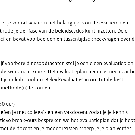
leer je vooraf waarom het belangrijk is om te evalueren en
hode je per fase van de beleidscyclus kunt inzetten. De e-
ctief en bevat voorbeelden en tussentijdse checkvragen over 
jf voorbereidingsopdrachten stel je een eigen evaluatieplan
nderwerp naar keuze. Het evaluatieplan neem je mee naar h
et je ook de Toolbox Beleidsevaluaties in om tot de best
emethode(n) te komen.
30 uur)
oefen je met collega’s en een vakdocent zodat je je kennis
actieve break-outs bespreken we het evaluatieplan dat je heb
et de docent en je medecursisten scherp je je plan verder