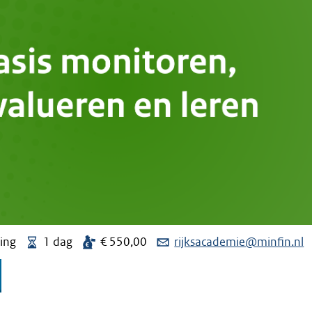
ning
1 dag
€ 550,00
rijksacademie@minfin.nl