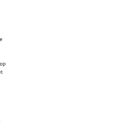
de
 op
et
t