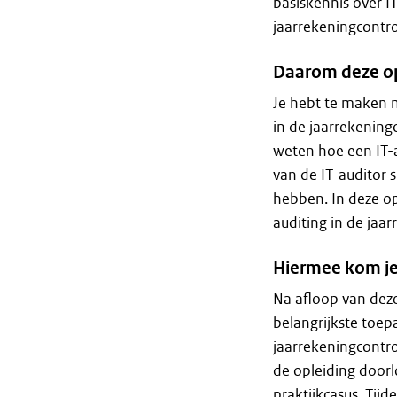
basiskennis over I
jaarrekeningcontrol
Daarom deze op
Je hebt te maken 
in de jaarrekening
weten hoe een IT-au
van de IT-auditor 
hebben. In deze op
auditing in de jaa
Hiermee kom je
Na afloop van deze
belangrijkste toep
jaarrekeningcontro
de opleiding doorl
praktijkcasus. Tijde