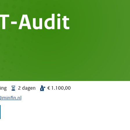
ning
2 dagen
€ 1.100,00
@minfin.nl