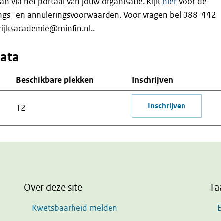
an via het portaal van jouw organisatie. Kijk
hier
voor de
vings- en annuleringsvoorwaarden. Voor vragen bel 088-442
rijksacademie@minfin.nl..
data
Beschikbare plekken
Inschrijven
Inschrijven
12
Over deze site
Ta
Kwetsbaarheid melden
E