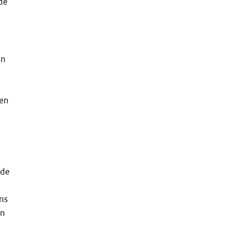
de
jn
ken
 de
ns
en