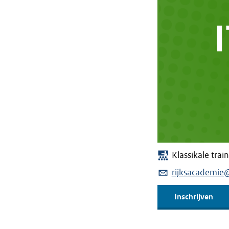
Klassikale trai
rijksacademie
Inschrijven