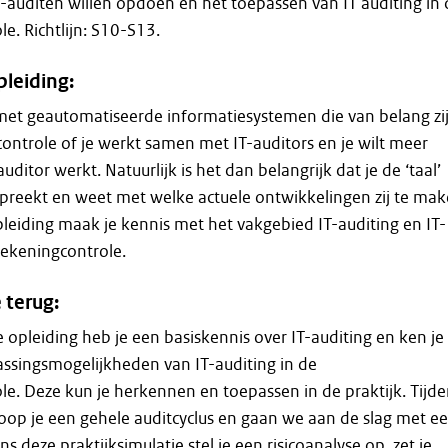
T-auditen willen opdoen en het toepassen van IT auditing in 
e. Richtlijn: S10-S13.
leiding:
met geautomatiseerde informatiesystemen die van belang zi
controle of je werkt samen met IT-auditors en je wilt meer
ditor werkt. Natuurlijk is het dan belangrijk dat je de ‘taal’
spreekt en weet met welke actuele ontwikkelingen zij te ma
leiding maak je kennis met het vakgebied IT-auditing en IT-
rrekeningcontrole.
 terug:
 opleiding heb je een basiskennis over IT-auditing en ken je
assingsmogelijkheden van IT-auditing in de
le. Deze kun je herkennen en toepassen in de praktijk. Tijde
oop je een gehele auditcyclus en gaan we aan de slag met e
ns deze praktijksimulatie stel je een risicoanalyse op, zet je