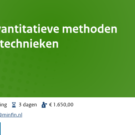
ning
3 dagen
€ 1.650,00
@minfin.nl