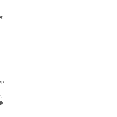
r.
op
.
jk