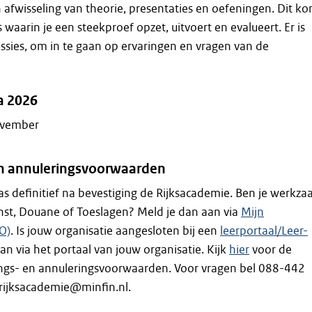
n afwisseling van theorie, presentaties en oefeningen. Dit k
waarin je een steekproef opzet, uitvoert en evalueert. Er is
cussies, om in te gaan op ervaringen en vragen van de
a 2026
ovember
 en annuleringsvoorwaarden
 pas definitief na bevestiging de Rijksacademie. Ben je werkz
enst, Douane of Toeslagen? Meld je dan aan via
Mijn
O)
. Is jouw organisatie aangesloten bij een
leerportaal/Leer-
an via het portaal van jouw organisatie. Kijk
hier
voor de
vings- en annuleringsvoorwaarden. Voor vragen bel 088-442
 rijksacademie@minfin.nl.