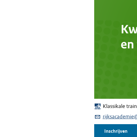
Klassikale trai
rijksacademie
Inschrijven