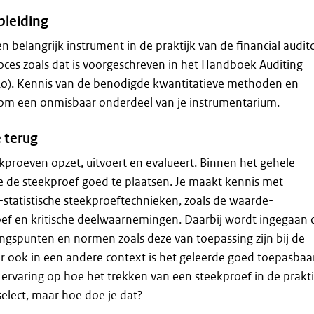
leiding
n belangrijk instrument in de praktijk van de financial audito
oces zoals dat is voorgeschreven in het Handboek Auditing
Ro). Kennis van de benodigde kwantitatieve methoden en
rom een onmisbaar onderdeel van je instrumentarium.
 terug
eekproeven opzet, uitvoert en evalueert. Binnen het gehele
e de steekproef goed te plaatsen. Je maakt kennis met
t-statistische steekproeftechnieken, zoals de waarde-
f en kritische deelwaarnemingen. Daarbij wordt ingegaan 
angspunten en normen zoals deze van toepassing zijn bij de
r ook in een andere context is het geleerde goed toepasbaar
ervaring op hoe het trekken van een steekproef in de prakti
elect, maar hoe doe je dat?