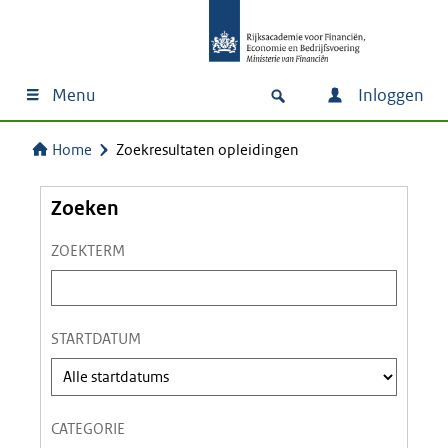
Menu
Inloggen
Home
Zoekresultaten opleidingen
Zoeken
ZOEKTERM
Z
o
e
STARTDATUM
k
t
e
CATEGORIE
r