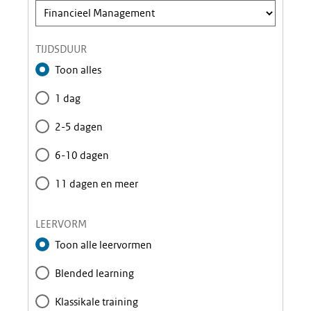
m
TIJDSDUUR
Toon alles
1 dag
2-5 dagen
6-10 dagen
11 dagen en meer
LEERVORM
Toon alle leervormen
Blended learning
Klassikale training